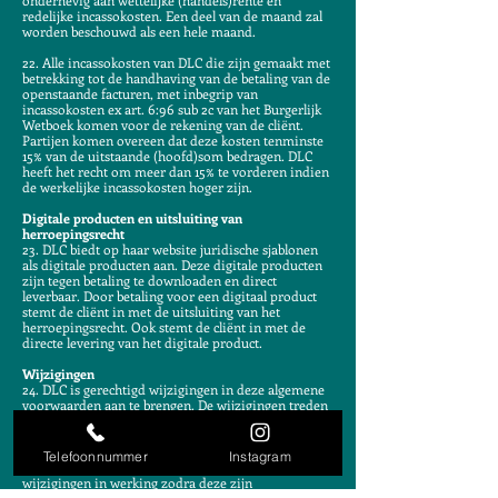
onderhevig aan wettelijke (handels)rente en
redelijke incassokosten. Een deel van de maand zal
worden beschouwd als een hele maand.
22. Alle incassokosten van DLC die zijn gemaakt met
betrekking tot de handhaving van de betaling van de
openstaande facturen, met inbegrip van
incassokosten ex art. 6:96 sub 2c van het Burgerlijk
Wetboek komen voor de rekening van de cliënt.
Partijen komen overeen dat deze kosten tenminste
15% van de uitstaande (hoofd)som bedragen. DLC
heeft het recht om meer dan 15% te vorderen indien
de werkelijke incassokosten hoger zijn.
Digitale producten en uitsluiting van
herroepingsrecht
23. DLC biedt op haar website juridische sjablonen
als digitale producten aan. Deze digitale producten
zijn tegen betaling te downloaden en direct
leverbaar. Door betaling voor een digitaal product
stemt de cliënt in met de uitsluiting van het
herroepingsrecht. Ook stemt de cliënt in met de
directe levering van het digitale product.
Wijzigingen
24. DLC is gerechtigd wijzigingen in deze algemene
voorwaarden aan te brengen. De wijzigingen treden
in werking op het aangekondigde tijdstip. DLC zal
de gewijzigde voorwaarden tijdig aan cliënt
toezenden. Indien geen tijdstip van
Telefoonnummer
Instagram
inwerkingtreding is medegedeeld, treden de
wijzigingen in werking zodra deze zijn