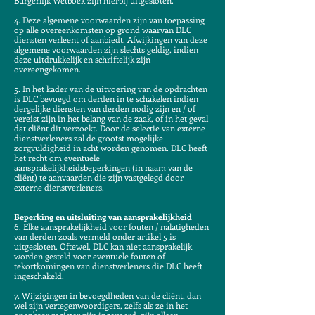
Burgerlijk Wetboek zijn hierbij uitgesloten.
4. Deze algemene voorwaarden zijn van toepassing
op alle overeenkomsten op grond waarvan DLC
diensten verleent of aanbiedt. Afwijkingen van deze
algemene voorwaarden zijn slechts geldig, indien
deze uitdrukkelijk en schriftelijk zijn
overeengekomen.
5. In het kader van de uitvoering van de opdrachten
is DLC bevoegd om derden in te schakelen indien
dergelijke diensten van derden nodig zijn en / of
vereist zijn in het belang van de zaak, of in het geval
dat cliënt dit verzoekt. Door de selectie van externe
dienstverleners zal de grootst mogelijke
zorgvuldigheid in acht worden genomen. DLC heeft
het recht om eventuele
aansprakelijkheidsbeperkingen (in naam van de
cliënt) te aanvaarden die zijn vastgelegd door
externe dienstverleners.
Beperking en uitsluiting van aansprakelijkheid
6. Elke aansprakelijkheid voor fouten / nalatigheden
van derden zoals vermeld onder artikel 5 is
uitgesloten. Oftewel, DLC kan niet aansprakelijk
worden gesteld voor eventuele fouten of
tekortkomingen van dienstverleners die DLC heeft
ingeschakeld.
7. Wijzigingen in bevoegdheden van de cliënt, dan
wel zijn vertegenwoordigers, zelfs als ze in het