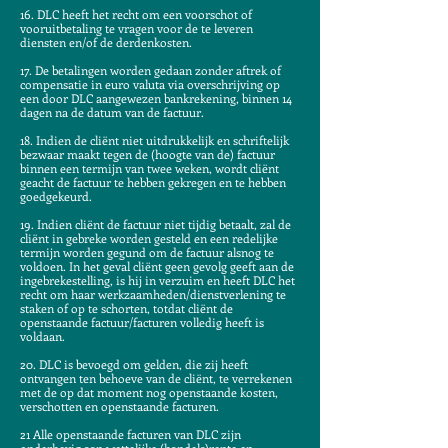
16. DLC heeft het recht om een voorschot of
vooruitbetaling te vragen voor de te leveren
diensten en/of de derdenkosten.
17. De betalingen worden gedaan zonder aftrek of
compensatie in euro valuta via overschrijving op
een door DLC aangewezen bankrekening, binnen 14
dagen na de datum van de factuur.
18. Indien de cliënt niet uitdrukkelijk en schriftelijk
bezwaar maakt tegen de (hoogte van de) factuur
binnen een termijn van twee weken, wordt cliënt
geacht de factuur te hebben gekregen en te hebben
goedgekeurd.
19. Indien cliënt de factuur niet tijdig betaalt, zal de
cliënt in gebreke worden gesteld en een redelijke
termijn worden gegund om de factuur alsnog te
voldoen. In het geval cliënt geen gevolg geeft aan de
ingebrekestelling, is hij in verzuim en heeft DLC het
recht om haar werkzaamheden/dienstverlening te
staken of op te schorten, totdat cliënt de
openstaande factuur/facturen volledig heeft is
voldaan.
20. DLC is bevoegd om gelden, die zij heeft
ontvangen ten behoeve van de cliënt, te verrekenen
met de op dat moment nog openstaande kosten,
verschotten en openstaande facturen.
21 Alle openstaande facturen van DLC zijn