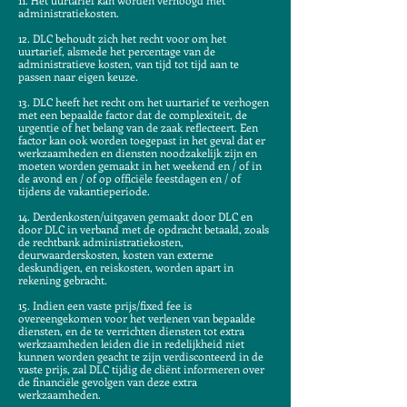
11. Het uurtarief kan worden verhoogd met
administratiekosten.
12. DLC behoudt zich het recht voor om het
uurtarief, alsmede het percentage van de
administratieve kosten, van tijd tot tijd aan te
passen naar eigen keuze.
13. DLC heeft het recht om het uurtarief te verhogen
met een bepaalde factor dat de complexiteit, de
urgentie of het belang van de zaak reflecteert. Een
factor kan ook worden toegepast in het geval dat er
werkzaamheden en diensten noodzakelijk zijn en
moeten worden gemaakt in het weekend en / of in
de avond en / of op officiële feestdagen en / of
tijdens de vakantieperiode.
14. Derdenkosten/uitgaven gemaakt door DLC en
door DLC in verband met de opdracht betaald, zoals
de rechtbank administratiekosten,
deurwaarderskosten, kosten van externe
deskundigen, en reiskosten, worden apart in
rekening gebracht.
15. Indien een vaste prijs/fixed fee is
overeengekomen voor het verlenen van bepaalde
diensten, en de te verrichten diensten tot extra
werkzaamheden leiden die in redelijkheid niet
kunnen worden geacht te zijn verdisconteerd in de
vaste prijs, zal DLC tijdig de cliënt informeren over
de financiële gevolgen van deze extra
werkzaamheden.