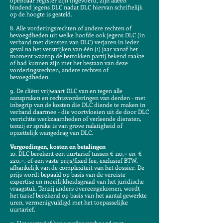
openbaar register zijn ingevoerd, zijn alleen
bindend jegens DLC nadat DLC hiervan schriftelijk
op de hoogte is gesteld.
8. Alle vorderingsrechten of andere rechten of
bevoegdheden uit welke hoofde ook jegens DLC (in
verband met diensten van DLC) verjaren in ieder
geval na het verstrijken van één (1) jaar vanaf het
moment waarop de betrokken partij bekend raakte
of had kunnen zijn met het bestaan van deze
vorderingsrechten, andere rechten of
bevoegdheden.
9. De cliënt vrijwaart DLC van en tegen alle
aanspraken en rechtsvorderingen van derden - met
inbegrip van de kosten die DLC diende te maken in
verband daarmee - die voortvloeien uit de door DLC
verrichtte werkzaamheden of verleende diensten,
tenzij er sprake is van grove nalatigheid of
opzettelijk wangedrag van DLC.
Vergoedingen, kosten en betalingen
10. DLC berekent een uurtarief tussen € 110,= en €
220,=, of een vaste prijs/fixed fee, exclusief BTW,
afhankelijk van de complexiteit van het dossier. De
prijs wordt bepaald op basis van de vereiste
expertise en moeilijkheidsgraad van het juridische
vraagstuk. Tenzij anders overeengekomen, wordt
het tarief berekend op basis van het aantal gewerkte
uren, vermenigvuldigd met het toepasselijke
uurtarief.